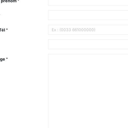
 prénom
Tél
ge