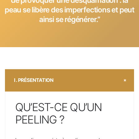
de provoquer une desquamation : la
peau se libère des imperfections et peut
ainsi se régénérer.’’
I . PRÉSENTATION
QU’EST-CE QU’UN
PEELING ?