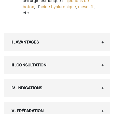
chirurgie esthétique :
injections de
botox
, d’
acide hyaluronique
,
mésolift
,
etc.
II . AVANTAGES
III . CONSULTATION
IV . INDICATIONS
V . PRÉPARATION